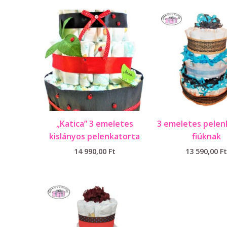
„Katica” 3 emeletes
3 emeletes pelen
kislányos pelenkatorta
fiúknak
14 990,00
Ft
13 590,00
Ft