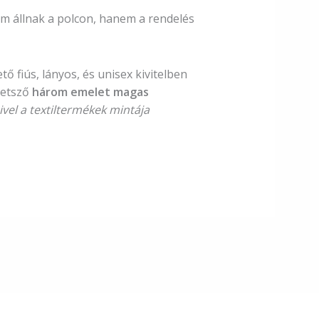
m állnak a polcon, hanem a rendelés
 fiús, lányos, és unisex kivitelben
 tetsző
három emelet magas
ivel a textiltermékek mintája
Kövess minket Facebookon!