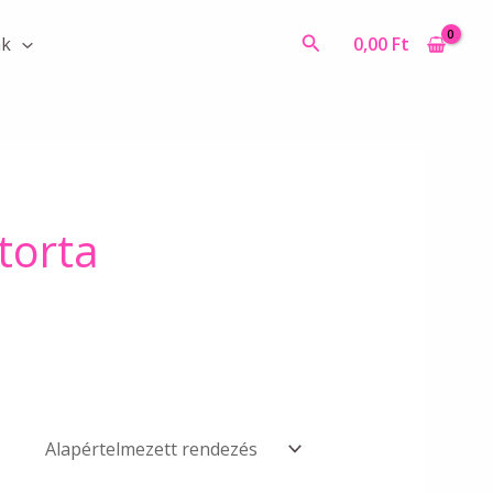
Search
0,00
Ft
ák
torta