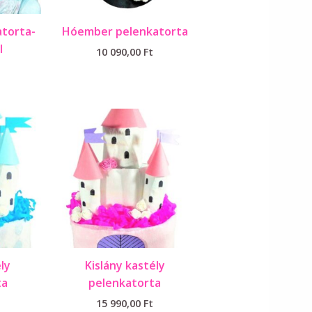
atorta-
Hóember pelenkatorta
l
10 090,00
Ft
ly
Kislány kastély
ta
pelenkatorta
15 990,00
Ft