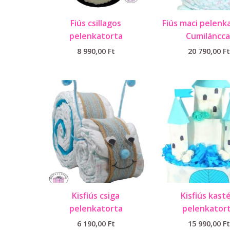
Fiús csillagos
Fiús maci pelenk
pelenkatorta
Cumiláncca
8 990,00
Ft
20 790,00
Ft
Kisfiús csiga
Kisfiús kasté
pelenkatorta
pelenkator
6 190,00
Ft
15 990,00
Ft