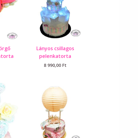
örgő
Lányos csillagos
atorta
pelenkatorta
8 990,00
Ft