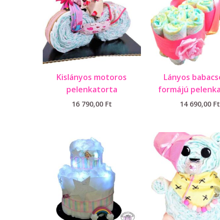
Kislányos motoros
Lányos babacs
pelenkatorta
formájú pelenk
16 790,00
Ft
14 690,00
Ft