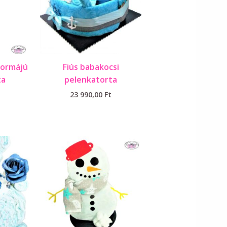
formájú
Fiús babakocsi
ta
pelenkatorta
23 990,00
Ft