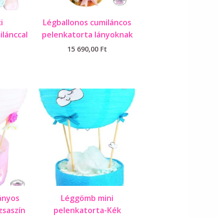
i
Légballonos cumiláncos
lánccal
pelenkatorta lányoknak
15 690,00
Ft
ányos
Léggömb mini
zsaszín
pelenkatorta-Kék