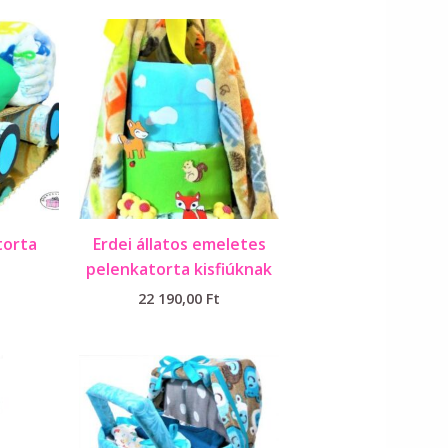
torta
Erdei állatos emeletes
pelenkatorta kisfiúknak
22 190,00
Ft