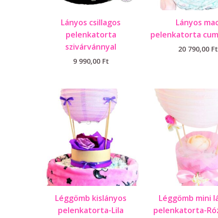
Lányos csillagos
Lányos mac
pelenkatorta
pelenkatorta cumi
szivárvánnyal
20 790,00
Ft
9 990,00
Ft
Léggömb kislányos
Léggömb mini l
pelenkatorta-Lila
pelenkatorta-Ró