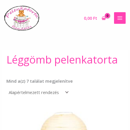
Skip
to
content
0,00
Ft
Léggömb pelenkatorta
Mind a(z) 7 találat megjelenítve