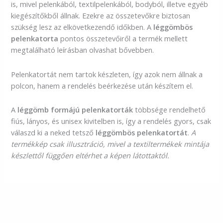
is, mivel pelenkából, textilpelenkából, bodyból, illetve egyéb
kiegészítőkből állnak. Ezekre az összetevőkre biztosan
szükség lesz az elkövetkezendő időkben. A
léggömbös
pelenkatorta
pontos összetevőiről a termék mellett
megtalálható leírásban olvashat bővebben.
Pelenkatortát nem tartok készleten, így azok nem állnak a
polcon, hanem a rendelés beérkezése után készítem el.
A
léggömb formájú pelenkatorták
többsége rendelhető
fiús, lányos, és unisex kivitelben is, így a rendelés gyors, csak
válaszd ki a neked tetsző
léggömbös pelenkatortát
.
A
termékkép csak illusztráció, mivel a textiltermékek mintája
készlettől függően eltérhet a képen látottaktól.