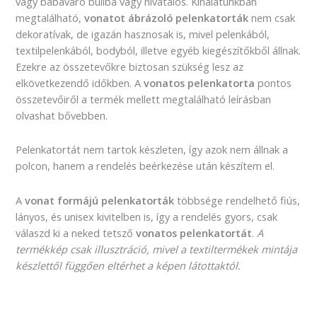
vagy babaváró buliba vagy hivatalos. Kínálatunkban
megtalálható,
vonatot ábrázoló pelenkatorták
nem csak
dekoratívak, de igazán hasznosak is, mivel pelenkából,
textilpelenkából, bodyból, illetve egyéb kiegészítőkből állnak.
Ezekre az összetevőkre biztosan szükség lesz az
elkövetkezendő időkben. A
vonatos pelenkatorta
pontos
összetevőiről a termék mellett megtalálható leírásban
olvashat bővebben.
Pelenkatortát nem tartok készleten, így azok nem állnak a
polcon, hanem a rendelés beérkezése után készítem el.
A
vonat formájú pelenkatorták
többsége rendelhető fiús,
lányos, és unisex kivitelben is, így a rendelés gyors, csak
válaszd ki a neked tetsző
vonatos pelenkatortát
.
A
termékkép csak illusztráció, mivel a textiltermékek mintája
készlettől függően eltérhet a képen látottaktól.