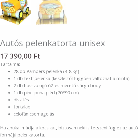
Autós pelenkatorta-unisex
17 390,00
Ft
Tartalma:
28 db Pampers pelenka (4-8 kg)
1 db textilpelenka (készlettől függően változhat a minta)
2 db hosszú ujjú 62-es méretű sárga body
1 db pihe-puha pléd (70*90 cm)
díszítés
tortalap
celofán csomagolás
Ha apuka imádja a kocsikat, biztosan neki is tetszeni fog ez az autó
formájú pelenkatorta.