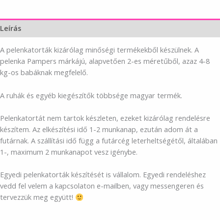
Leírás
A pelenkatorták kizárólag minőségi termékekből készülnek. A
pelenka Pampers márkájú, alapvetően 2-es méretűből, azaz 4-8
kg-os babáknak megfelelő.
A ruhák és egyéb kiegészítők többsége magyar termék.
Pelenkatortát nem tartok készleten, ezeket kizárólag rendelésre
készítem. Az elkészítési idő 1-2 munkanap, ezután adom át a
futárnak. A szállítási idő függ a futárcég leterheltségétől, általában
1-, maximum 2 munkanapot vesz igénybe.
Egyedi pelenkatorták készítését is vállalom. Egyedi rendeléshez
vedd fel velem a kapcsolaton e-mailben, vagy messengeren és
tervezzük meg együtt!