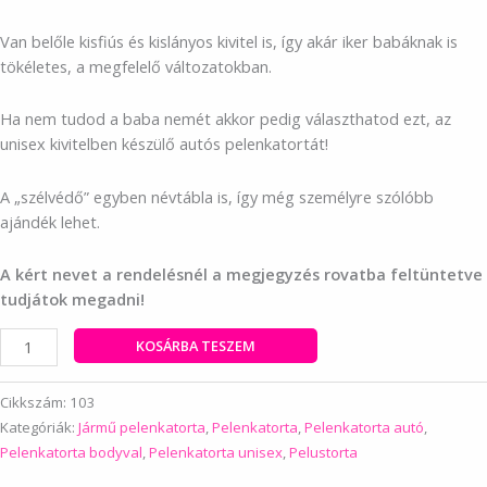
Van belőle kisfiús és kislányos kivitel is, így akár iker babáknak is
tökéletes, a megfelelő változatokban.
Ha nem tudod a baba nemét akkor pedig választhatod ezt, az
unisex kivitelben készülő autós pelenkatortát!
A „szélvédő” egyben névtábla is, így még személyre szólóbb
ajándék lehet.
A kért nevet a rendelésnél a megjegyzés rovatba feltüntetve
tudjátok megadni!
Autós
KOSÁRBA TESZEM
pelenkatorta-
unisex
Cikkszám:
103
mennyiség
Kategóriák:
Jármű pelenkatorta
,
Pelenkatorta
,
Pelenkatorta autó
,
Pelenkatorta bodyval
,
Pelenkatorta unisex
,
Pelustorta