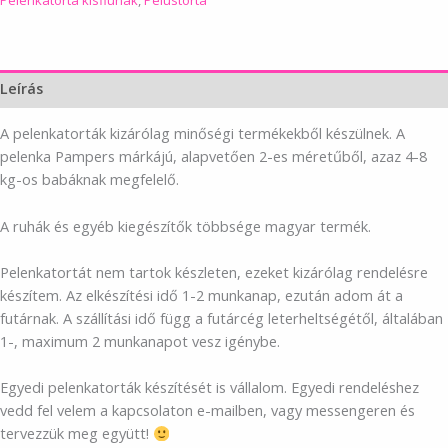
Leírás
A pelenkatorták kizárólag minőségi termékekből készülnek. A
pelenka Pampers márkájú, alapvetően 2-es méretűből, azaz 4-8
kg-os babáknak megfelelő.
A ruhák és egyéb kiegészítők többsége magyar termék.
Pelenkatortát nem tartok készleten, ezeket kizárólag rendelésre
készítem. Az elkészítési idő 1-2 munkanap, ezután adom át a
futárnak. A szállítási idő függ a futárcég leterheltségétől, általában
1-, maximum 2 munkanapot vesz igénybe.
Egyedi pelenkatorták készítését is vállalom. Egyedi rendeléshez
vedd fel velem a kapcsolaton e-mailben, vagy messengeren és
tervezzük meg együtt!