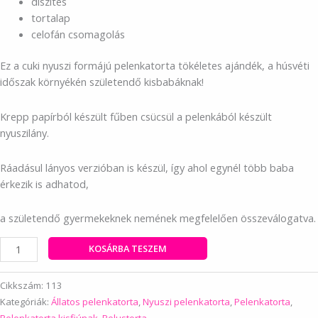
díszítés
tortalap
celofán csomagolás
Ez a cuki nyuszi formájú pelenkatorta tökéletes ajándék, a húsvéti
időszak környékén születendő kisbabáknak!
Krepp papírból készült fűben csücsül a pelenkából készült
nyuszilány.
Ráadásul lányos verzióban is készül, így ahol egynél több baba
érkezik is adhatod,
a születendő gyermekeknek nemének megfelelően összeválogatva.
Fiú
KOSÁRBA TESZEM
nyuszi
pelenkatorta
Cikkszám:
113
mennyiség
Kategóriák:
Állatos pelenkatorta
,
Nyuszi pelenkatorta
,
Pelenkatorta
,
Pelenkatorta kisfiúnak
,
Pelustorta