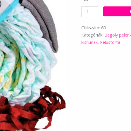
Kisfiús
bagoly
pelenkatorta
Cikkszám:
60
mennyiség
Kategóriák:
Bagoly pelen
kisfiúnak
,
Pelustorta