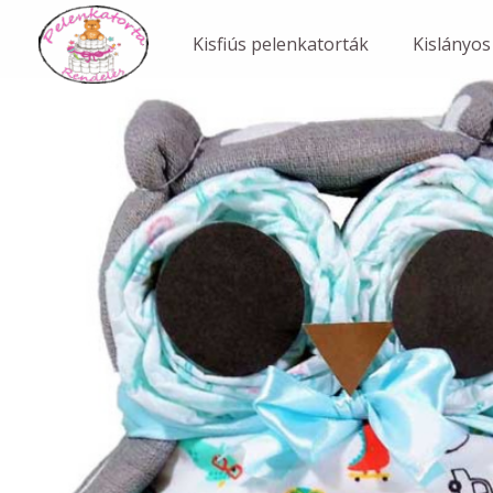
Skip
to
Kisfiús pelenkatorták
Kislányos
content