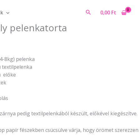
pelenkatorta
mennyiség
Search
0,00
Ft
ák
oly pelenkatorta
4-8kg) pelenka
ú textilpelenka
ú előke
zek
olás
zárnya pedig textilpelenkából készült, előkével kiegészítve.
epp papír fészekben csücsülve várja, hogy örömet szerezzen