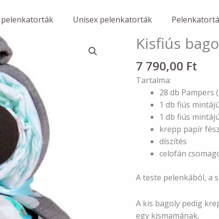
 pelenkatorták
Unisex pelenkatorták
Pelenkatort
Kisfiús bag
7 790,00
Ft
Tartalma:
28 db Pampers (
1 db fiús mintáj
1 db fiús mintáj
krepp papír fés
díszítés
celofán csomag
A teste pelenkából, a s
A kis bagoly pedig kr
egy kismamának.