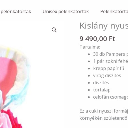
 pelenkatorták
Unisex pelenkatorták
Pelenkatort
Kislány nyu
9 490,00
Ft
Tartalma:
30 db Pampers p
1 pár zokni feh
krepp papír fű
virág díszítés
díszítés
tortalap
celofán csomag
Ez a cuki nyuszi formá
környékén születendő