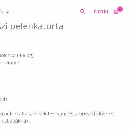
pelenkatorta
mennyiség
Search
0,00
Ft
ák
szi pelenkatorta
elenka (4-8 kg)
ér színben
olás
jú pelenkatorta tökéletes ajándék, a húsvéti időszak
 kisbabáknak!