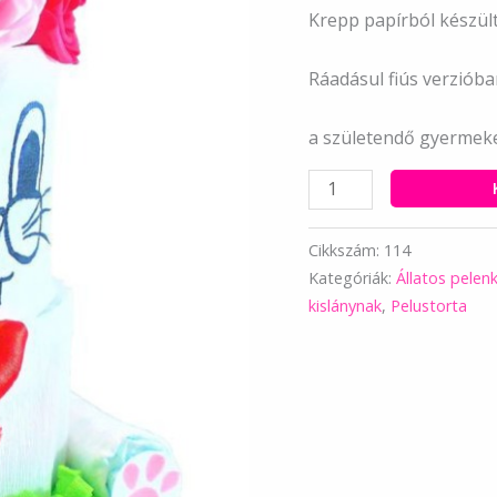
Krepp papírból készült
Ráadásul fiús verzióba
a születendő gyermek
Kislány
nyuszi
pelenkatorta
Cikkszám:
114
mennyiség
Kategóriák:
Állatos pelen
kislánynak
,
Pelustorta