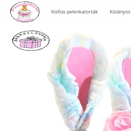
Skip
to
Kisfiús pelenkatorták
Kislányos
content