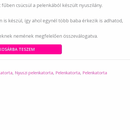
 fűben csücsül a pelenkából készült nyuszilány.
n is készül, így ahol egynél több baba érkezik is adhatod,
eknek nemének megfelelően összeválogatva.
KOSÁRBA TESZEM
katorta
,
Nyuszi pelenkatorta
,
Pelenkatorta
,
Pelenkatorta