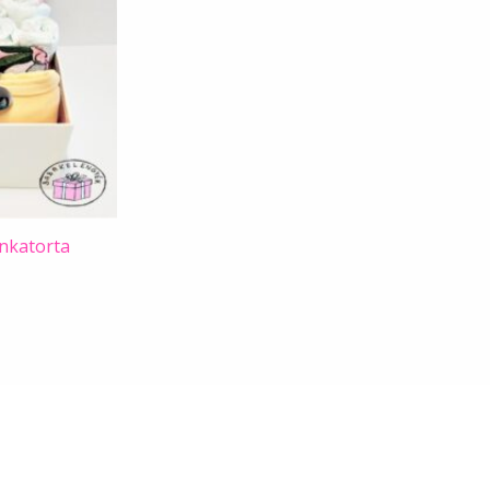
nkatorta
Kövess minket Facebookon!