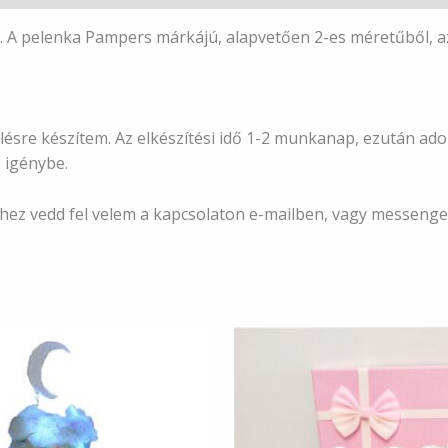
. A pelenka Pampers márkájú, alapvetően 2-es méretűből, a
ésre készítem. Az elkészítési idő 1-2 munkanap, ezután adom 
 igénybe.
éshez vedd fel velem a kapcsolaton e-mailben, vagy messeng