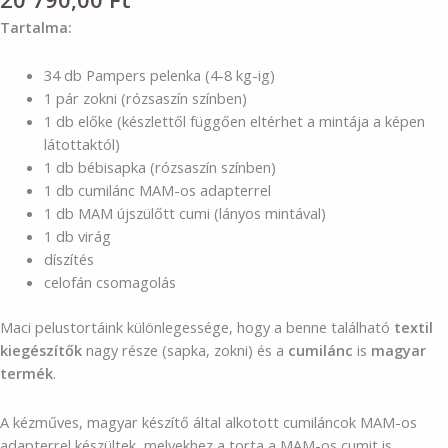
Tartalma:
34 db Pampers pelenka (4-8 kg-ig)
1 pár zokni (rózsaszín színben)
1 db előke (készlettől függően eltérhet a mintája a képen
látottaktól)
1 db bébisapka (rózsaszín színben)
1 db cumilánc MAM-os adapterrel
1 db MAM újszülőtt cumi (lányos mintával)
1 db virág
díszítés
celofán csomagolás
Maci pelustortáink különlegessége, hogy a benne található
textil
kiegészítők
nagy része (sapka, zokni) és a
cumilánc
is
magyar
termék
.
A kézműves, magyar készítő által alkotott cumiláncok MAM-os
adapterrel készültek, melyekhez a torta a MAM-os cumit is