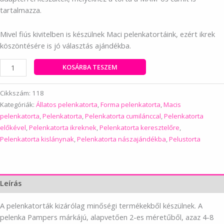
tartalmazza.
Mivel fiús kivitelben is készülnek Maci pelenkatortáink, ezért ikrek
köszöntésére is jó választás ajándékba.
Lányos
KOSÁRBA TESZEM
maci
pelenkatorta
Cikkszám:
118
cumilánccal
Kategóriák:
Állatos pelenkatorta
,
Forma pelenkatorta
,
Macis
mennyiség
pelenkatorta
,
Pelenkatorta
,
Pelenkatorta cumilánccal
,
Pelenkatorta
előkével
,
Pelenkatorta ikreknek
,
Pelenkatorta keresztelőre
,
Pelenkatorta kislánynak
,
Pelenkatorta nászajándékba
,
Pelustorta
Leírás
A pelenkatorták kizárólag minőségi termékekből készülnek. A
pelenka Pampers márkájú, alapvetően 2-es méretűből, azaz 4-8