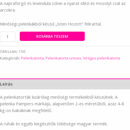
A napraforgó és levendula színei a nyarat idézi és mosolyt csal az
arcokra.
Minőségi pelenkákból készül „Isten Hozott” felirattal.
Napraforgós
KOSÁRBA TESZEM
pelenkatorta
mennyiség
Cikkszám:
150
Kategóriák:
Pelenkatorta
,
Pelenkatorta unisex
,
Virágos pelenkatorta
Leírás
A pelenkatorták kizárólag minőségi termékekből készülnek. A
pelenka Pampers márkájú, alapvetően 2-es méretűből, azaz 4-8
kg-os babáknak megfelelő.
A ruhák és egyéb kiegészítők többsége magyar termék.