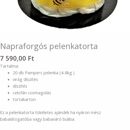
Napraforgós pelenkatorta
7 590,00
Ft
Tartalma:
20 db Pampers pelenka (4-8kg )
virág díszítés
díszítés
celofán csomagolás
tortakarton
Ez a pelenkatorta tökéletes ajándék ha nyáron mész
babalátogatóba vagy babaváró buliba.