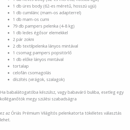
1 db üres body (62-es méretű, hosszú ujjú)
1 db cumilánc (mam-os adapterrel)
1 db mam-os cumi
79 db pampers pelenka (4-8 kg)
1 db ledes égősor elemekkel
2 pár zokni
2 db textilpelenka lányos mintával
1 csomag pampers popsitörlő
1 db előke lányos mintával
tortalap
celofán csomagolás
díszítés (virágok, szalagok)
Ha babalátogatóba készülsz, vagy babaváró buliba, esetleg egy
kolléganőtök megy szülési szabadságra
ez az Óriás Prémium Világítós pelenkatorta tökéletes választás
lehet.