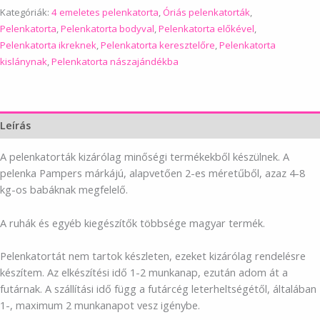
pelenkatorta
Kategóriák:
4 emeletes pelenkatorta
,
Óriás pelenkatorták
,
lányoknak-
Pelenkatorta
,
Pelenkatorta bodyval
,
Pelenkatorta előkével
,
Neves
Pelenkatorta ikreknek
,
Pelenkatorta keresztelőre
,
Pelenkatorta
bodyval
kislánynak
,
Pelenkatorta nászajándékba
mennyiség
Leírás
A pelenkatorták kizárólag minőségi termékekből készülnek. A
pelenka Pampers márkájú, alapvetően 2-es méretűből, azaz 4-8
kg-os babáknak megfelelő.
A ruhák és egyéb kiegészítők többsége magyar termék.
Pelenkatortát nem tartok készleten, ezeket kizárólag rendelésre
készítem. Az elkészítési idő 1-2 munkanap, ezután adom át a
futárnak. A szállítási idő függ a futárcég leterheltségétől, általában
1-, maximum 2 munkanapot vesz igénybe.