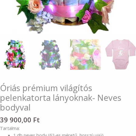
Óriás prémium világítós
pelenkatorta lányoknak- Neves
bodyval
39 900,00
Ft
Tartalma:
1 db neves body (62-es méretű, hosszú ujjú)