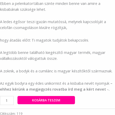
Ebben a pelenkatortában szinte minden benne van amire a
kisbabának szüksége lehet.
A ledes égősor teszi igazán mutatóssá, melynek kapcsolóját a
celofán csomagoláson kívülre rögzítjük,
hogy átadás előtt Ti magatok tudjátok bekapcsolni.
A legtöbb benne található kiegészítő magyar termék, magyar
vállalkozásoktól válogattuk össze.
A zoknik, a bodyk és a cumilánc is magyar készítőktől származnak.
Az egyik bodyra egy édes unikornist és a kisbaba nevét nyomjuk
–
ehhez kérünk a megjegyzés rovatba írd meg a kért nevet -.
Óriás
KOSÁRBA TESZEM
prémium
világítós
Cikkszám:
119