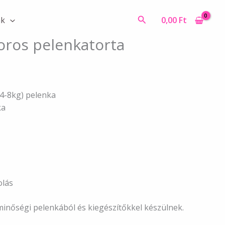
pelenkatorta
mennyiség
Search
0,00
Ft
ák
oros pelenkatorta
4-8kg) pelenka
ka
olás
inőségi pelenkából és kiegészítőkkel készülnek.