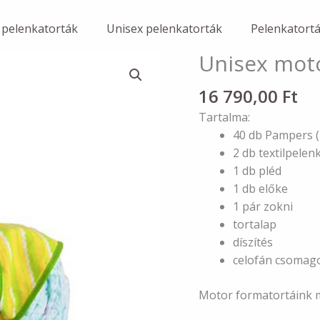
 pelenkatorták
Unisex pelenkatorták
Pelenkatort
Unisex mot
16 790,00
Ft
Tartalma:
40 db Pampers (
2 db textilpelen
1 db pléd
1 db előke
1 pár zokni
tortalap
díszítés
celofán csomag
Motor formatortáink m