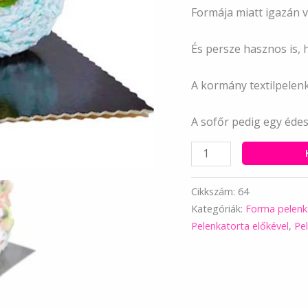
Formája miatt igazán 
És persze hasznos is, 
A kormány textilpelenk
A sofőr pedig egy édes
Unisex
motoros
pelenkatorta
Cikkszám:
64
mennyiség
Kategóriák:
Forma pelenk
Pelenkatorta előkével
,
Pe