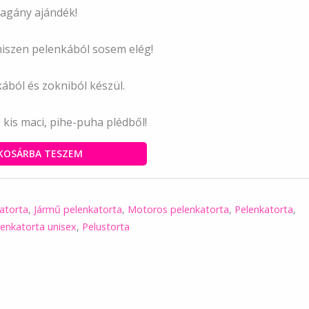
vagány ajándék!
hiszen pelenkából sosem elég!
ából és zokniból készül.
 kis maci, pihe-puha plédből!
KOSÁRBA TESZEM
atorta
,
Jármű pelenkatorta
,
Motoros pelenkatorta
,
Pelenkatorta
,
lenkatorta unisex
,
Pelustorta