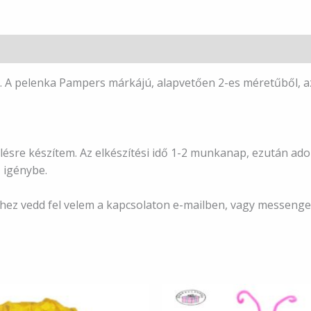
. A pelenka Pampers márkájú, alapvetően 2-es méretűből, a
ésre készítem. Az elkészítési idő 1-2 munkanap, ezután adom 
 igénybe.
éshez vedd fel velem a kapcsolaton e-mailben, vagy messeng