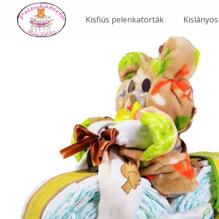
Skip
to
Kisfiús pelenkatorták
Kislányos
content